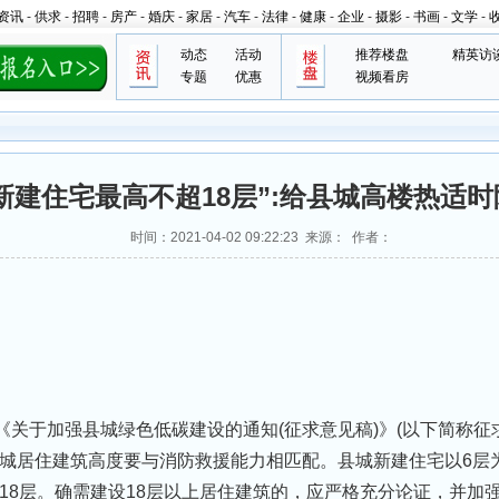
资讯
-
供求
-
招聘
-
房产
-
婚庆
-
家居
-
汽车
-
法律
-
健康
-
企业
-
摄影
-
书画
-
文学
-
动态
活动
推荐楼盘
精英访
专题
优惠
视频看房
新建住宅最高不超18层”:给县城高楼热适
时间：2021-04-02 09:22:23 来源： 作者：
布《关于加强县城绿色低碳建设的通知(征求意⻅稿)》(以下简称征
城居住建筑高度要与消防救援能力相匹配。县城新建住宅以6层
过18层。确需建设18层以上居住建筑的，应严格充分论证，并加