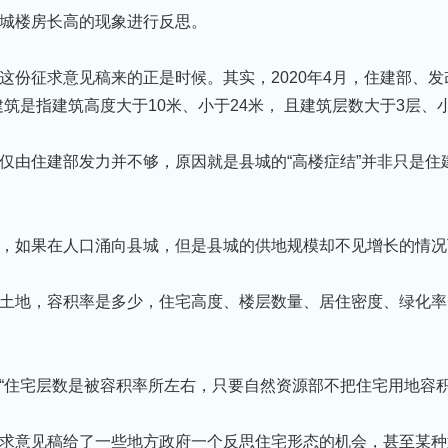
城楼房⻓高的现象进行反思。
这份征求意见稿来的正是时候。其实，2020年4月，住建部、发
筑是指建筑高度大于10米、小于24米， 且建筑层数大于3层、
仅由住建部发力并不够，原因就是县城的“高楼症结”并非只是住
，如果在人口涌向县城，但是县城的供地规模却不⻅增⻓的情况
土地，容积率是多少，住宅高度、楼层数量、居住密度、绿化率
“住宅层数是被容积率所左右，只要自然资源部不把住宅用地容积
求意见稿给了一些地方政府一个反思住宅形态的机会，甚至某种