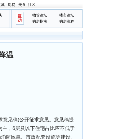
收藏
-
周易
-
美食
-
社区
谈
物管论坛
楼市论坛
购房指南
购房流程
时降温
求意见稿)公开征求意⻅。意见稿提
为主，6层及以下住宅占比应不低于
强消防应急、市政配套设施等建设。