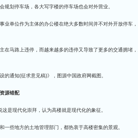
会规划停⻋场，各大写字楼的停⻋场也会对外营业。
事业单位作为主体的办公楼在绝大多数时间并不对外开放停⻋，
主在⻢路上违停，而越来越多的违停又导致了更多的交通拥堵，
设的通知(征求意⻅稿)》，图源中国政府网截图。
资源错配
说这是现代化崇拜，认为高楼就是现代化的象征。
和一些地方的土地管理部⻔，都热衷于高楼密集的景观。