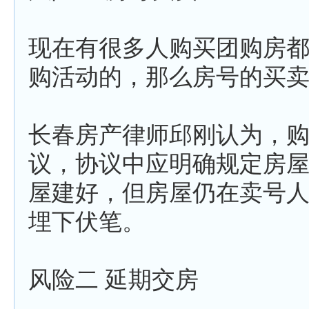
现在有很多人购买团购房
购活动的，那么房号的买
长春房产律师邱刚认为，
议，协议中应明确规定房
屋建好，但房屋仍在卖号
埋下伏笔。
风险二 延期交房