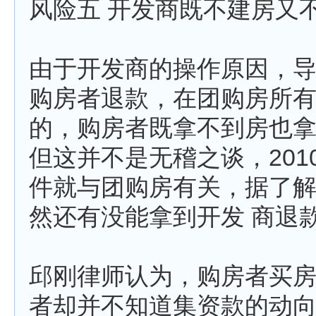
风险五 开发商既不建房又
由于开发商的操作原因，
购房者退款，在团购房所
的，购房者既拿不到房也拿
但这并不是无稽之谈，20
件就与团购房有关，据了
然还有没能拿到开发 商退
邱刚律师认为，购房者买
者却并不知道集资款的动