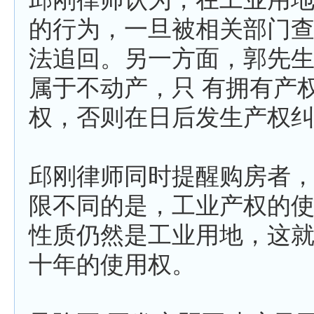
的行为，一旦被相关部门
法追回。另一方面，郭先
属于不动产，只 有拥有产
权，否则在日后发生产权
邱刚律师同时提醒购房者，
限不同的是，工业产权的使
性质仍然是工业用地，这
十年的使用权。