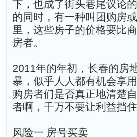
下，也成了街头巷尾议论的
的同时，有一种叫团购房
里，这些房子的价格要比
房者。
2011年的年初，长春的
暴，似乎人人都有机会享
购房者们是否真正地清楚
者啊，千万不要让利益挡
风险一 房号买卖