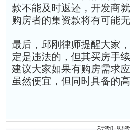
款不能及时返还，开发商
购房者的集资款将有可能
最后，邱刚律师提醒大家
定是违法的，但其买房手
建议大家如果有购房需求
虽然便宜，但同时具备的
关于我们
- 联系我