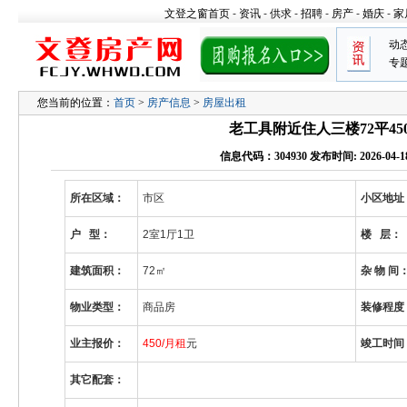
文登之窗首页
-
资讯
-
供求
-
招聘
-
房产
-
婚庆
-
家
动
专
您当前的位置：
首页
>
房产信息
>
房屋出租
老工具附近住人三楼72平45
信息代码：304930 发布时间: 2026-04-18 
所在区域：
市区
小区地址
户 型：
2室1厅1卫
楼 层：
建筑面积：
72
㎡
杂 物 间
物业类型：
商品房
装修程度
业主报价：
450/月租
元
竣工时间
其它配套
：