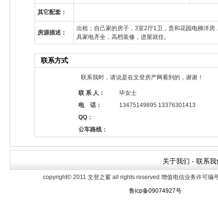
其它配套
：
出租；自己家的房子，3室2厅1卫，贵和花园电梯洋房，3
房源描述：
具家电齐全，高档装修，进屋就住。
联系方式
联系我时，请说是在文登房产网看到的，谢谢！
联 系 人：
毕女士
电 话：
13475149895 13376301413
QQ：
公车路线：
关于我们
- 联系我
copyright© 2011 文登之窗 all rights reserved
增值电信业务许可编号鲁B
鲁icp备09074927号