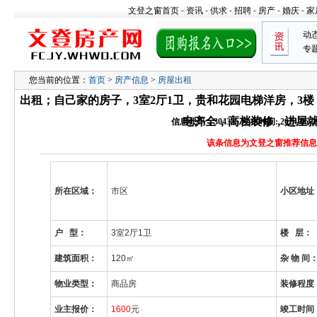
文登之窗首页
-
资讯
-
供求
-
招聘
-
房产
-
婚庆
-
家
动
专
您当前的位置：
首页
>
房产信息
>
房屋出租
出租；自己家的房子，3室2厅1卫，贵和花园电梯洋房，3楼，1
电齐全，高档装修，进屋
信息代码：304335 发布时间: 2024-06-29 
该条信息为文登之窗推荐信息
所在区域：
市区
小区地址
户 型：
3室2厅1卫
楼 层：
建筑面积：
120
㎡
杂 物 间
物业类型：
商品房
装修程度
业主报价：
1600
元
竣工时间