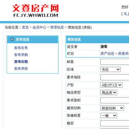
您好
[
马
当前位置：
首页
>
会员中心
>
管理信息
> 增加信息 (求租)
发布信息
增加信息
提交者
游客
发布出售
栏目
房产信息
>
房屋求
发布求购
发布出租
标题
发布求租
区域
要求地段
户型
物业类型
要求面积
建筑结构
装修程度
楼层